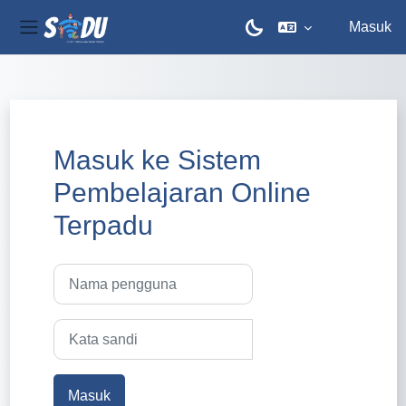
Masuk
Panel samping
Lewati ke konten utama
Masuk ke Sistem
Pembelajaran Online
Terpadu
Nama pengguna
Kata sandi
Masuk